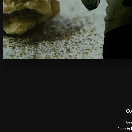
Co
Ass
7 rue Fé