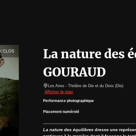
La nature des 
/ CLOS
GOURAUD
Les Aires - Théâtre de Die et du Diois
(
Die
)
Afficher le plan
Performance photographique
Placement numéroté
La nature des équilibres
 dresse une représe
pratiques à la manière dont il façonne le terr