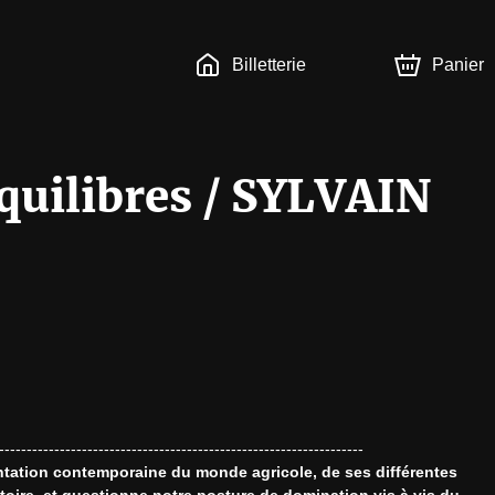
Billetterie
Panier
équilibres / SYLVAIN
ntation contemporaine du monde agricole, de ses différentes 
itoire, et questionne notre posture de domination vis à vis du 