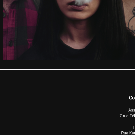
Co
Ass
7 rue Fé
--------
T
Rue Kat