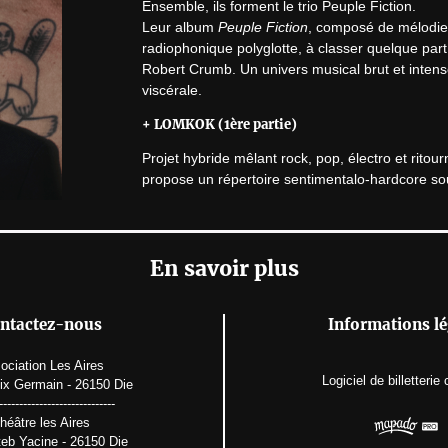
Ensemble, ils forment le trio Peuple Fiction.

Leur album 
Peuple Fiction
, composé de mélodie
radiophonique polyglotte, à classer quelque part 
Robert Crumb. Un univers musical brut et inten
viscérale.
+ LOMKOK (1ère partie)
Projet hybride mêlant rock, pop, électro et rito
propose un répertoire sentimentalo-hardcore sou
Ouverture des portes et Warm-up à 19h, début d
En savoir plus
A partir de 16 ans
Numéro de licence :   PLATESV-D-2024-006452 / 
ntactez-nous
Informations lé
ociation Les Aires
Logiciel de billetterie
lix Germain - 26150 Die
-----------------------------
héâtre les Aires
eb Yacine - 26150 Die