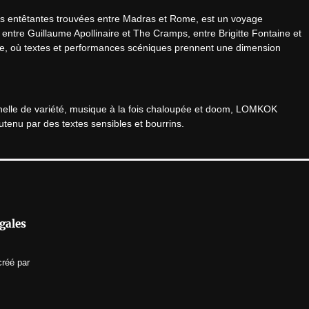
s entêtantes trouvées entre Madras et Rome, est un voyage 
entre Guillaume Apollinaire et The Cramps, entre Brigitte Fontaine et 
se, où textes et performances scéniques prennent une dimension 
urnelle de variété, musique à la fois chaloupée et doom, LOMKOK 
tenu par des textes sensibles et bourrins.
es concerts à 20h

PLATESV-D-2024-006389 / PLATESV-D-2024-006391
gales
créé par